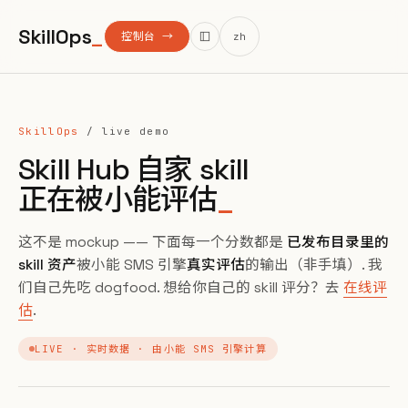
SkillOps
_
控制台 →
zh
SkillOps
/ live demo
Skill Hub 自家 skill
正在被小能评估
_
这不是 mockup —— 下面每一个分数都是
已发布目录里的
skill 资产
被小能 SMS 引擎
真实评估
的输出（非手填）. 我
们自己先吃 dogfood. 想给你自己的 skill 评分？去
在线评
估
.
LIVE · 实时数据 · 由小能 SMS 引擎计算