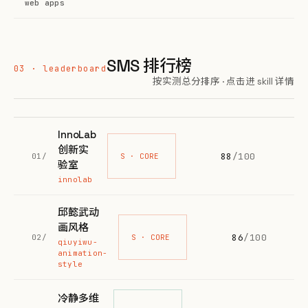
web apps
SMS 排行榜
03 · leaderboard
按实测总分排序 · 点击进 skill 详情
InnoLab
创新实
88
/100
01/
S · CORE
验室
innolab
邱懿武动
画风格
86
/100
02/
S · CORE
qiuyiwu-
animation-
style
冷静多维