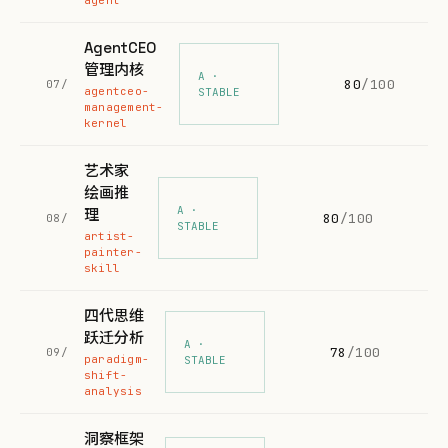
agent
AgentCEO
管理内核
A ·
80
/100
07/
agentceo-
STABLE
management-
kernel
艺术家
绘画推
A ·
理
80
/100
08/
STABLE
artist-
painter-
skill
四代思维
跃迁分析
A ·
78
/100
09/
paradigm-
STABLE
shift-
analysis
洞察框架