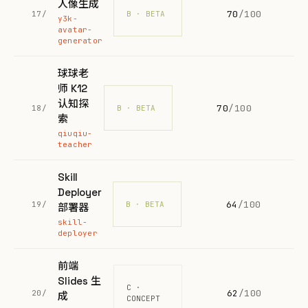
人像生成
70
/100
17/
B · BETA
y3k-
avatar-
generator
球球老
师 K12
认知探
70
/100
18/
B · BETA
索
qiuqiu-
teacher
Skill
Deployer
64
/100
19/
B · BETA
部署器
skill-
deployer
前端
Slides 生
C ·
62
/100
20/
成
CONCEPT