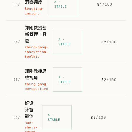
洞察调度
A ·
84
/100
03/
STABLE
lengjing-
insight
郑刚教授创
新管理工具
A ·
包
82
/100
04/
STABLE
zheng-gang-
innovation-
toolkit
郑刚教授思
维视角
A ·
82
/100
05/
STABLE
zheng-gang-
perspective
好设
计智
A ·
能体
82
/100
06/
STABLE
hao-
sheji-