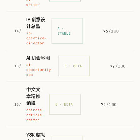
writer
IP 创意设
计总监
A ·
76
/100
14/
ip-
STABLE
creative-
director
AI 机会地图
ai-
72
/100
15/
B · BETA
opportunity-
map
中文文
章精修
编辑
72
/100
16/
B · BETA
chinese-
article-
editor
Y3K 虚拟