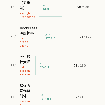
（五步
A ·
78
/100
10/
法）
STABLE
insight-
framework
BookPress
深度榨书
A ·
78
/100
11/
book-
STABLE
press-
agent
PPT 设
计大师
A ·
78
/100
12/
ppt-
STABLE
design-
master
略懂 AI
写作智
A ·
能体
76
/100
13/
STABLE
luedong-
ai-