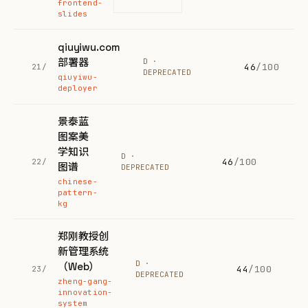
frontend-
slides
qiuyiwu.com
部署器
D ·
46
/100
21/
DEPRECATED
qiuyiwu-
deployer
景泰蓝
图案美
学知识
D ·
46
/100
22/
图谱
DEPRECATED
chinese-
pattern-
kg
郑刚教授创
新管理系统
D ·
（Web）
44
/100
23/
DEPRECATED
zheng-gang-
innovation-
system