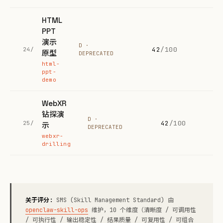
HTML
PPT
演示
D ·
42
/100
24/
原型
DEPRECATED
html-
ppt-
demo
WebXR
钻探演
D ·
42
/100
25/
示
DEPRECATED
webxr-
drilling
关于评分:
SMS (Skill Management Standard) 由
openclaw-skill-ops
维护，10 个维度（清晰度 / 可调用性
/ 可执行性 / 输出稳定性 / 结果质量 / 可复用性 / 可组合